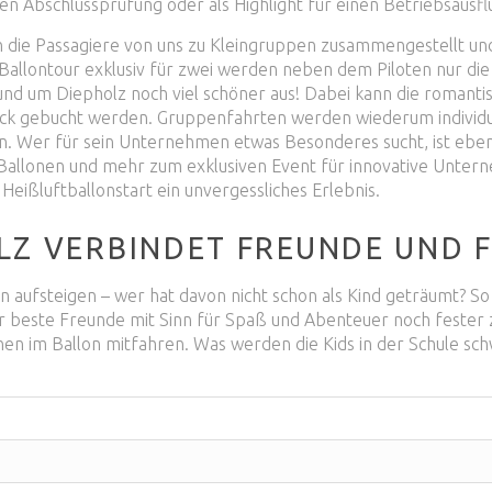
en Abschlussprüfung oder als Highlight für einen Betriebsausflu
en die Passagiere von uns zu Kleingruppen zusammengestellt 
allontour exklusiv für zwei werden neben dem Piloten nur die 
und um Diepholz noch viel schöner aus! Dabei kann die romant
ick gebucht werden. Gruppenfahrten werden wiederum individu
. Wer für sein Unternehmen etwas Besonderes sucht, ist ebenfa
Ballonen und mehr zum exklusiven Event für innovative Untern
Heißluftballonstart ein unvergessliches Erlebnis.
Z VERBINDET FREUNDE UND F
n aufsteigen – wer hat davon nicht schon als Kind geträumt? So
er beste Freunde mit Sinn für Spaß und Abenteuer noch fester 
en im Ballon mitfahren. Was werden die Kids in der Schule sch