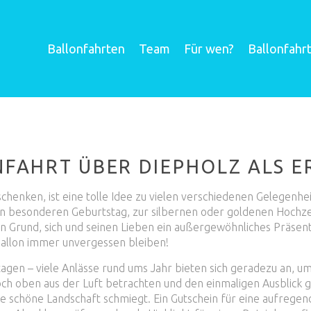
Ballonfahrten
Team
Für wen?
Ballonfahr
NFAHRT ÜBER DIEPHOLZ ALS E
henken, ist eine tolle Idee zu vielen verschiedenen Gelegenheit
n besonderen Geburtstag, zur silbernen oder goldenen Hochze
en Grund, sich und seinen Lieben ein außergewöhnliches Präse
ballon immer unvergessen bleiben!
gen – viele Anlässe rund ums Jahr bieten sich geradezu an, um
h oben aus der Luft betrachten und den einmaligen Ausblick ge
n die schöne Landschaft schmiegt. Ein Gutschein für eine aufrege