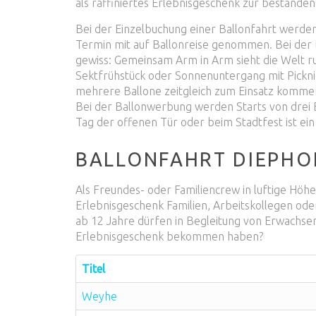
als raffiniertes Erlebnisgeschenk zur bestanden
Bei der Einzelbuchung einer Ballonfahrt werd
Termin mit auf Ballonreise genommen. Bei der B
gewiss: Gemeinsam Arm in Arm sieht die Welt r
Sektfrühstück oder Sonnenuntergang mit Pickn
mehrere Ballone zeitgleich zum Einsatz kommen
Bei der Ballonwerbung werden Starts von drei 
Tag der offenen Tür oder beim Stadtfest ist ein 
BALLONFAHRT DIEPHOL
Als Freundes- oder Familiencrew in luftige Höhe
Erlebnisgeschenk Familien, Arbeitskollegen od
ab 12 Jahre dürfen in Begleitung von Erwachsen
Erlebnisgeschenk bekommen haben?
Titel
Weyhe