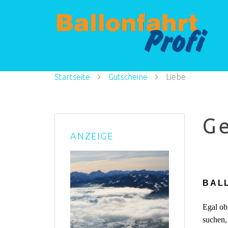
Startseite
Gutscheine
Liebe
Ge
ANZEIGE
BAL
Egal ob
suchen,