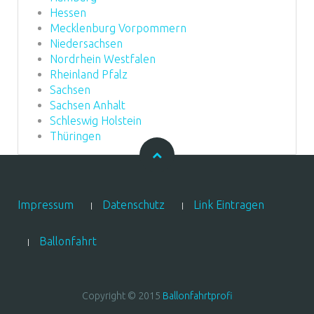
Hessen
Mecklenburg Vorpommern
Niedersachsen
Nordrhein Westfalen
Rheinland Pfalz
Sachsen
Sachsen Anhalt
Schleswig Holstein
Thüringen
Impressum
Datenschutz
Link Eintragen
Ballonfahrt
Copyright © 2015
Ballonfahrtprofi