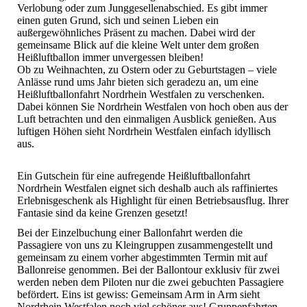
Verlobung oder zum Junggesellenabschied. Es gibt immer
einen guten Grund, sich und seinen Lieben ein
außergewöhnliches Präsent zu machen. Dabei wird der
gemeinsame Blick auf die kleine Welt unter dem großen
Heißluftballon immer unvergessen bleiben!
Ob zu Weihnachten, zu Ostern oder zu Geburtstagen – viele
Anlässe rund ums Jahr bieten sich geradezu an, um eine
Heißluftballonfahrt Nordrhein Westfalen zu verschenken.
Dabei können Sie Nordrhein Westfalen von hoch oben aus der
Luft betrachten und den einmaligen Ausblick genießen. Aus
luftigen Höhen sieht Nordrhein Westfalen einfach idyllisch
aus.
Ein Gutschein für eine aufregende Heißluftballonfahrt
Nordrhein Westfalen eignet sich deshalb auch als raffiniertes
Erlebnisgeschenk als Highlight für einen Betriebsausflug. Ihrer
Fantasie sind da keine Grenzen gesetzt!
Bei der Einzelbuchung einer Ballonfahrt werden die
Passagiere von uns zu Kleingruppen zusammengestellt und
gemeinsam zu einem vorher abgestimmten Termin mit auf
Ballonreise genommen. Bei der Ballontour exklusiv für zwei
werden neben dem Piloten nur die zwei gebuchten Passagiere
befördert. Eins ist gewiss: Gemeinsam Arm in Arm sieht
Nordrhein Westfalen noch viel schöner aus! Gruppenfahrten