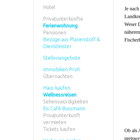
Hotel
Je nach
Landkre
Privatunterkünfte
Weser D
Ferienwohnung
näheren
Pensionen
Bezüge aus Planenstoff &
Fischer
Dienstleister
Stellenangebote
Immobilien Profi
Übernachten
Haus kaufen
Wellnessreisen
Sehenswürdigkeiten
Eis Café Bussmann
Privatunterkunft
vermieten
Tickets kaufen
Ob als 
preiswe