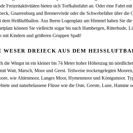
de Freizeitaktivitäten bieten sich Torfkahnfahrt an. Oder eine Fahrt 
eck, Gnarrenburg und Bremervörde oder die Schwebefähre über die Ost
t dem Heißluftballon. Aus Ihrem Logenplatz am Himmel haben Sie die 
artplatz können Sie vielleicht sogar bis nach Hambergen, Ritterhude, 
n mit Kindern und größeren Gruppen Spaß!
E WESER DREIECK AUS DEM HEISSLUFTB
ch die Wingst ist ein kleiner bis 74 Meter hoher Höhenzug im nördlich
mit Watt, Marsch, Moor und Geest. Teilweise trockengelegten Mooren,
re, wie Ahlenmoor, Langes Moor, Hymenmoor und Königsmoor. Typisc
biete und naturbelassene Flüsse wie die Oste, Geeste, Lune, Hamme