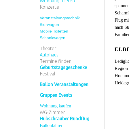
Wohnung mieten
spannen
Konzerte
Scharmb
Veranstaltungstechnik
Flug mi
Bierwagen
nach St
Mobile Toiletten
Familie
Schankwagen
Theater
ELB
Autohaus
Termine finden
Ledigli
Geburtstagsgeschenke
Region 
Festival
Hochmoo
Heidege
Ballon Veranstaltungen
Gruppen Events
Wohnung kaufen
WG-Zimmer
Hubschrauber Rundflug
Ballonfahrer