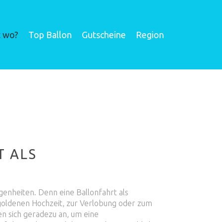
t wo?
Top Ballon
Gutscheine
Region
ALS E
egenheiten. Denn eine Ballonfahrt als
 goldenen Hochzeit, zur Verlobung oder zum
n sich geradezu an, um eine