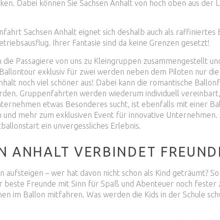
ken. Dabei können Sie Sachsen Anhalt von hoch oben aus der L
nfahrt Sachsen Anhalt eignet sich deshalb auch als raffinierte
etriebsausflug. Ihrer Fantasie sind da keine Grenzen gesetzt!
en die Passagiere von uns zu Kleingruppen zusammengestellt 
allontour exklusiv für zwei werden neben dem Piloten nur die 
halt noch viel schöner aus! Dabei kann die romantische Ballo
rden. Gruppenfahrten werden wiederum individuell vereinbar
ternehmen etwas Besonderes sucht, ist ebenfalls mit einer Bal
 und mehr zum exklusiven Event für innovative Unternehmen. A
ballonstart ein unvergessliches Erlebnis.
 ANHALT VERBINDET FREUNDE
n aufsteigen – wer hat davon nicht schon als Kind geträumt? So
er beste Freunde mit Sinn für Spaß und Abenteuer noch fester 
en im Ballon mitfahren. Was werden die Kids in der Schule sch