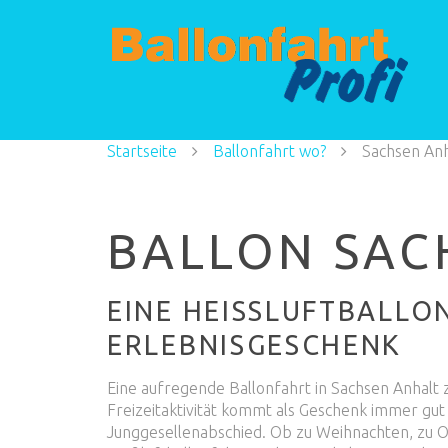
Startseite
Ballonfahrt wo?
Sachsen Anh
BALLON SAC
EINE HEISSLUFTBALLON
RLEBNISGESCHENK
Eine aufregende Ballonfahrt in Sachsen Anhalt z
Freizeitaktivität kommt als Geschenk immer gut
Junggesellenabschied. Ob zu Weihnachten, zu Os