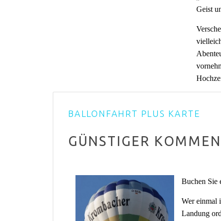
Geist u
Versche
viellei
Abenteu
vornehm
Hochzei
BALLONFAHRT PLUS KARTE
GÜNSTIGER KOMMEN S
Buchen Sie e
Wer einmal 
Landung orde