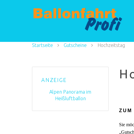
Startseite
Gutscheine
Hochzeitstag
Ho
ANZEIGE
Alpen Panorama im
Heißluftballon
ZUM
Sie möc
„Gutsch