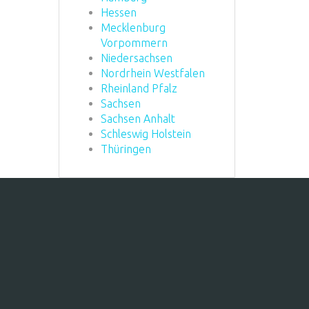
Hessen
Mecklenburg
Vorpommern
Niedersachsen
Nordrhein Westfalen
Rheinland Pfalz
Sachsen
Sachsen Anhalt
Schleswig Holstein
Thüringen