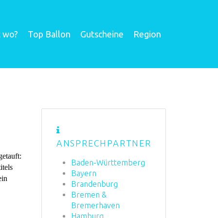
t wo?
Top Ballon
Gutscheine
Region
ANSPRECHPARTNER
etauft:
Baden-Württemberg
itels
Bayern
ein
Brandenburg
Bremen &
Bremerhaven
Hamburg