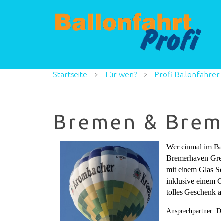
Startseite
Für wen?
Profi Ballonfahrer
Bremen & Brem
Wer einmal im Ba
Bremerhaven Grenz
mit einem Glas Se
inklusive einem G
tolles Geschenk an
Ansprechpartner: D