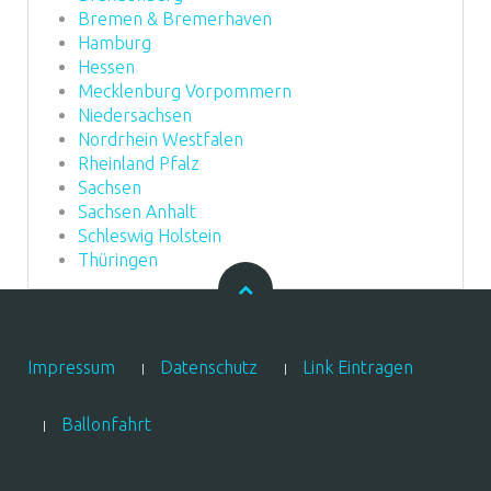
Bremen & Bremerhaven
Hamburg
Hessen
Mecklenburg Vorpommern
Niedersachsen
Nordrhein Westfalen
Rheinland Pfalz
Sachsen
Sachsen Anhalt
Schleswig Holstein
Thüringen
Impressum
Datenschutz
Link Eintragen
Ballonfahrt