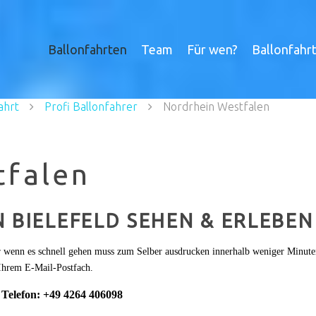
Ballonfahrten
Team
Für wen?
Ballonfahr
ahrt
Profi Ballonfahrer
Nordrhein Westfalen
tfalen
 BIELEFELD SEHEN & ERLEBEN
r wenn es schnell gehen muss zum Selber ausdrucken innerhalb weniger Minute
 Ihrem E-Mail-Postfach.
r
Telefon: +49 4264 406098